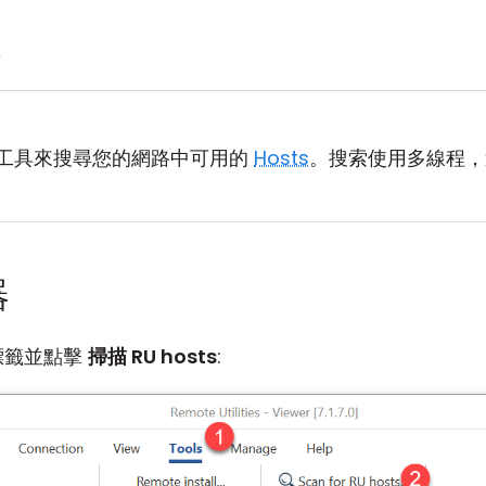
錄
工具來搜尋您的網路中可用的
Hosts
。搜索使用多線程，
器
標籤並點擊
掃描 RU hosts
: