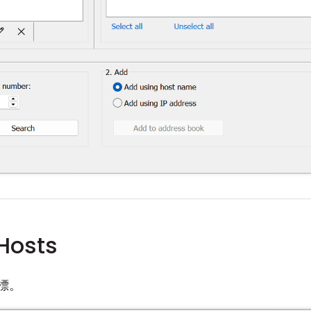
osts
圖標。