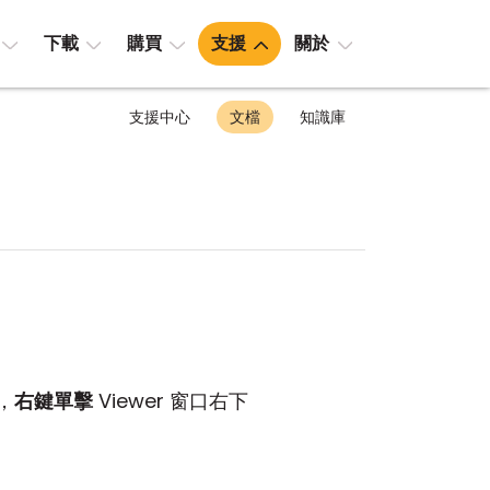
下載
購買
支援
關於
支援中心
文檔
知識庫
，
右鍵單擊
Viewer 窗口右下