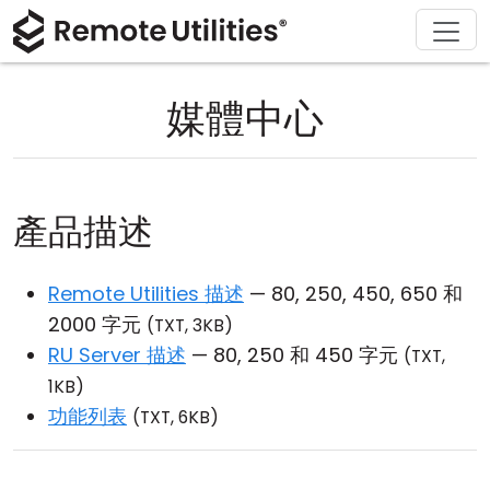
解決方案
產品
下載
購買
支援
關於
導覽
金融與銀行
Windows
線上購買
支援中心
聯繫我們
媒體中心
安全性
製造與零售
macOS
許可證助手
文檔
新聞稿
螢幕截圖
醫療保健
Linux
升級您的許可證
知識庫
寫評論
產品描述
版本說明
教育與政府
iOS/Android
Remote Utilities 描述
— 80, 250, 450, 650 和
連接模式
資訊技術
2000 字元
(TXT, 3KB)
無人值守訪問
RU Server 描述
— 80, 250 和 450 字元
(TXT,
1KB)
活動目錄支援
功能列表
(TXT, 6KB)
MSI 配置