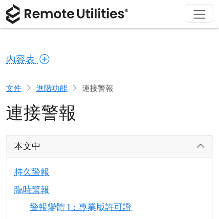
解決方案
產品
下載
購買
支援
關於
導覽
金融與銀行
Windows
線上購買
支援中心
聯繫我們
內容表
安全性
製造與零售
macOS
許可證助手
文檔
新聞稿
螢幕截圖
醫療保健
Linux
升級您的許可證
知識庫
寫評論
文件
進階功能
連接警報
連接警報
版本說明
教育與政府
iOS/Android
連接模式
資訊技術
本文中
無人值守訪問
持久警報
活動目錄支援
臨時警報
警報變體 1：專業版許可證
MSI 配置