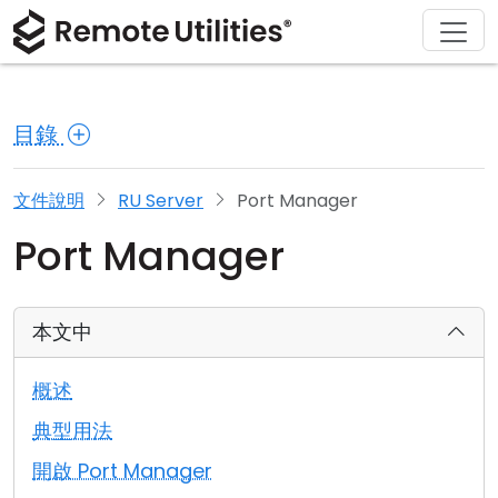
解決方案
產品
下載
購買
支援
關於
導覽
金融與銀行
Windows
線上購買
支援中心
聯繫我們
目錄
安全性
製造與零售
macOS
許可證助手
文檔
新聞稿
螢幕截圖
醫療保健
Linux
升級您的許可證
知識庫
寫評論
文件說明
RU Server
Port Manager
Port Manager
版本說明
教育與政府
iOS/Android
連接模式
資訊技術
本文中
無人值守訪問
概述
活動目錄支援
典型用法
開啟 Port Manager
MSI 配置