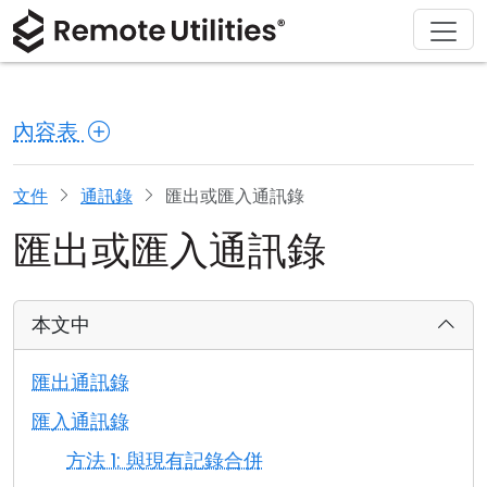
解決方案
產品
下載
購買
支援
關於
導覽
金融與銀行
Windows
線上購買
支援中心
聯繫我們
內容表
安全性
製造與零售
macOS
許可證助手
文檔
新聞稿
螢幕截圖
醫療保健
Linux
升級您的許可證
知識庫
寫評論
文件
通訊錄
匯出或匯入通訊錄
匯出或匯入通訊錄
版本說明
教育與政府
iOS/Android
連接模式
資訊技術
本文中
無人值守訪問
匯出通訊錄
活動目錄支援
匯入通訊錄
方法 1: 與現有記錄合併
MSI 配置