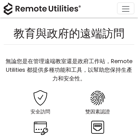
解決方案
產品
下載
購買
支援
關於
導覽
金融與銀行
Windows
線上購買
支援中心
聯繫我們
教育與政府的遠端訪問
安全性
製造與零售
macOS
許可證助手
文檔
新聞稿
螢幕截圖
醫療保健
Linux
升級您的許可證
知識庫
寫評論
無論您是在管理遠端教室還是政府工作站，Remote
版本說明
教育與政府
iOS/Android
Utilities 都提供多種功能和工具，以幫助您保持生產
力和安全性。
連接模式
資訊技術
無人值守訪問
安全訪問
雙因素認證
活動目錄支援
MSI 配置