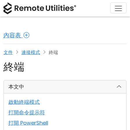
解決方案
產品
下載
購買
支援
關於
導覽
金融與銀行
Windows
線上購買
支援中心
聯繫我們
內容表
安全性
製造與零售
macOS
許可證助手
文檔
新聞稿
螢幕截圖
醫療保健
Linux
升級您的許可證
知識庫
寫評論
文件
連接模式
終端
終端
版本說明
教育與政府
iOS/Android
連接模式
資訊技術
本文中
無人值守訪問
啟動終端模式
活動目錄支援
打開命令提示符
打開 PowerShell
MSI 配置