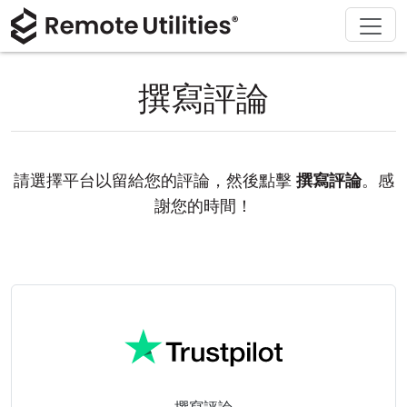
解決方案
產品
下載
購買
支援
關於
導覽
金融與銀行
Windows
線上購買
支援中心
聯繫我們
撰寫評論
安全性
製造與零售
macOS
許可證助手
文檔
新聞稿
螢幕截圖
醫療保健
Linux
升級您的許可證
知識庫
寫評論
請選擇平台以留給您的評論，然後點擊
撰寫評論
。感
版本說明
教育與政府
iOS/Android
謝您的時間！
連接模式
資訊技術
無人值守訪問
活動目錄支援
MSI 配置