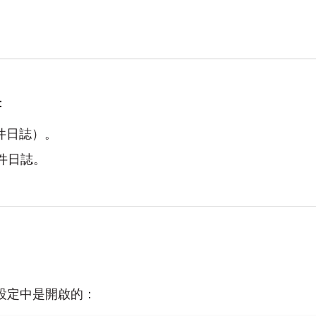
：
件日誌）。
事件日誌。
 設定中是開啟的：