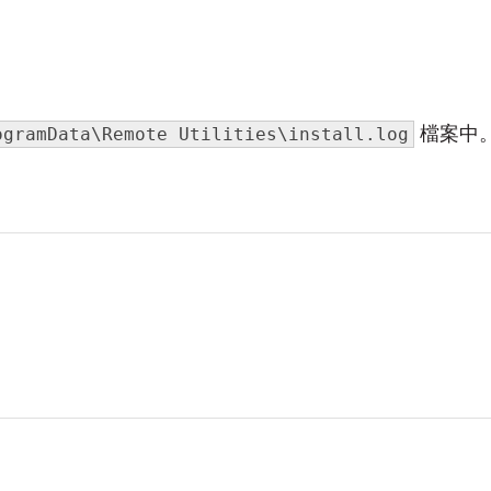
檔案中。
ogramData\Remote Utilities\install.log