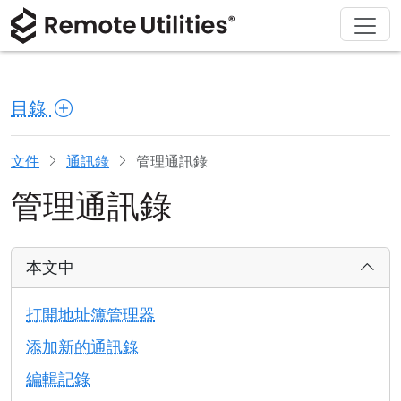
解決方案
產品
下載
購買
支援
關於
導覽
金融與銀行
Windows
線上購買
支援中心
聯繫我們
目錄
安全性
製造與零售
macOS
許可證助手
文檔
新聞稿
螢幕截圖
醫療保健
Linux
升級您的許可證
知識庫
寫評論
文件
通訊錄
管理通訊錄
管理通訊錄
版本說明
教育與政府
iOS/Android
連接模式
資訊技術
本文中
無人值守訪問
打開地址簿管理器
活動目錄支援
添加新的通訊錄
編輯記錄
MSI 配置