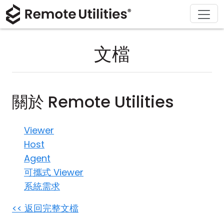
解決方案
產品
下載
購買
支援
關於
導覽
金融與銀行
Windows
線上購買
支援中心
聯繫我們
文檔
安全性
製造與零售
macOS
許可證助手
文檔
新聞稿
螢幕截圖
醫療保健
Linux
升級您的許可證
知識庫
寫評論
關於 Remote Utilities
版本說明
教育與政府
iOS/Android
Viewer
連接模式
資訊技術
Host
Agent
無人值守訪問
可攜式 Viewer
系統需求
活動目錄支援
<< 返回完整文檔
MSI 配置