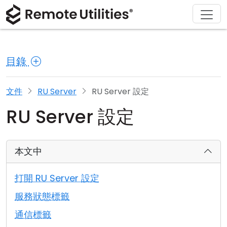
解決方案
產品
下載
購買
支援
關於
導覽
金融與銀行
Windows
線上購買
支援中心
聯繫我們
目錄
安全性
製造與零售
macOS
許可證助手
文檔
新聞稿
螢幕截圖
醫療保健
Linux
升級您的許可證
知識庫
寫評論
文件
RU Server
RU Server 設定
RU Server 設定
版本說明
教育與政府
iOS/Android
連接模式
資訊技術
本文中
無人值守訪問
打開 RU Server 設定
活動目錄支援
服務狀態標籤
通信標籤
MSI 配置