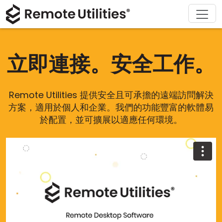
解決方案
產品
下載
購買
支援
關於
導覽
金融與銀行
Windows
線上購買
支援中心
聯繫我們
立即連接。安全工作。
安全性
製造與零售
macOS
許可證助手
文檔
新聞稿
螢幕截圖
醫療保健
Linux
升級您的許可證
知識庫
寫評論
Remote Utilities 提供安全且可承擔的遠端訪問解決
方案，適用於個人和企業。我們的功能豐富的軟體易
版本說明
教育與政府
iOS/Android
於配置，並可擴展以適應任何環境。
連接模式
資訊技術
無人值守訪問
活動目錄支援
MSI 配置