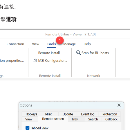
有連接。
點擊
選項
: