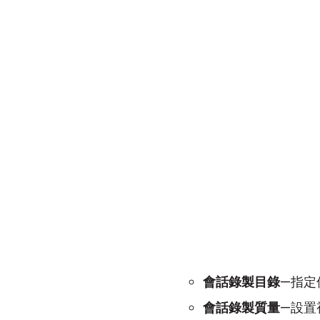
會話錄製目錄
—指定
會話錄製質量
—設置視