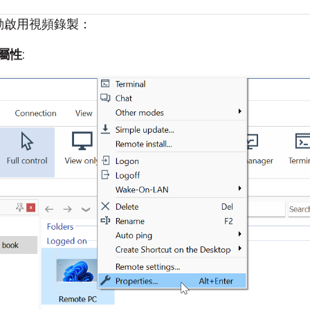
動啟用視頻錄製：
屬性
: