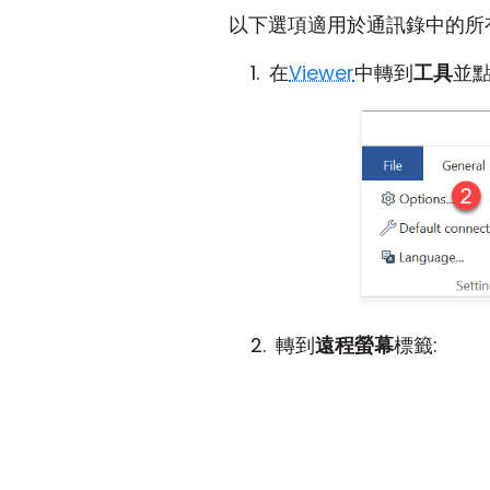
以下選項適用於通訊錄中的所
在
Viewer
中轉到
工具
並
轉到
遠程螢幕
標籤: