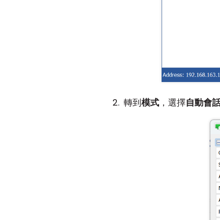
轉到
模式
，選擇
自動會