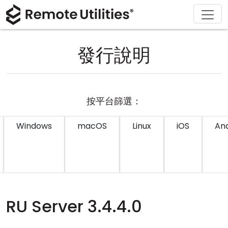
解決方案
產品
下載
購買
支援
關於
導覽
金融與銀行
Windows
線上購買
支援中心
聯繫我們
發行說明
安全性
製造與零售
macOS
許可證助手
文檔
新聞稿
螢幕截圖
醫療保健
Linux
升級您的許可證
知識庫
寫評論
按平台篩選：
版本說明
教育與政府
iOS/Android
Windows
macOS
Linux
iOS
And
連接模式
資訊技術
無人值守訪問
活動目錄支援
RU Server 3.4.4.0
MSI 配置