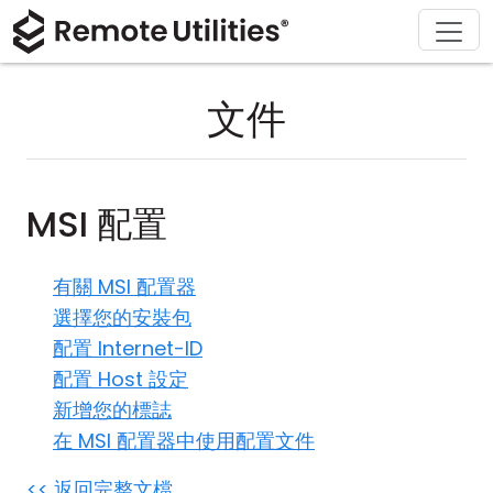
解決方案
產品
下載
購買
支援
關於
導覽
金融與銀行
Windows
線上購買
支援中心
聯繫我們
文件
安全性
製造與零售
macOS
許可證助手
文檔
新聞稿
螢幕截圖
醫療保健
Linux
升級您的許可證
知識庫
寫評論
MSI 配置
版本說明
教育與政府
iOS/Android
有關 MSI 配置器
連接模式
資訊技術
選擇您的安裝包
配置 Internet-ID
無人值守訪問
配置 Host 設定
新增您的標誌
活動目錄支援
在 MSI 配置器中使用配置文件
MSI 配置
<< 返回完整文檔