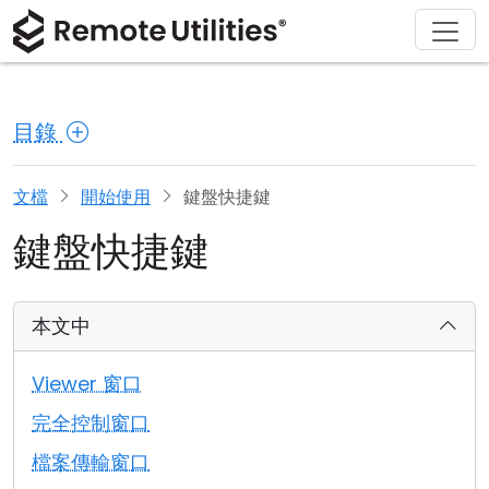
解決方案
產品
下載
購買
支援
關於
導覽
金融與銀行
Windows
線上購買
支援中心
聯繫我們
目錄
安全性
製造與零售
macOS
許可證助手
文檔
新聞稿
螢幕截圖
醫療保健
Linux
升級您的許可證
知識庫
寫評論
文檔
開始使用
鍵盤快捷鍵
鍵盤快捷鍵
版本說明
教育與政府
iOS/Android
連接模式
資訊技術
本文中
無人值守訪問
Viewer 窗口
活動目錄支援
完全控制窗口
檔案傳輸窗口
MSI 配置