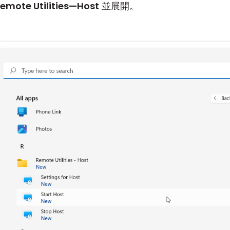
emote Utilities—Host
並展開。