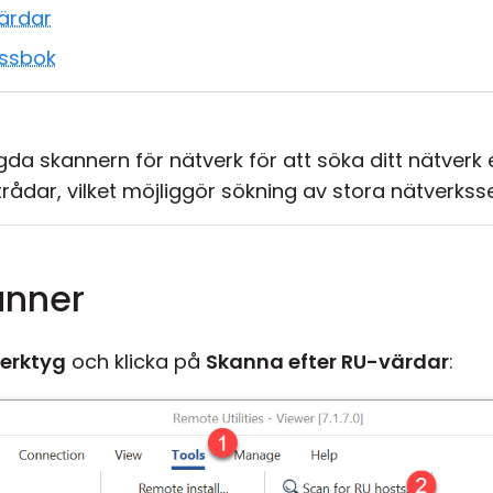
värdar
essbok
a skannern för nätverk för att söka ditt nätverk e
rådar, vilket möjliggör sökning av stora nätverkss
anner
erktyg
och klicka på
Skanna efter RU-värdar
: