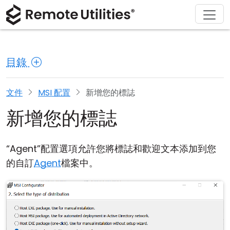
解決方案
產品
下載
購買
支援
關於
導覽
金融與銀行
Windows
線上購買
支援中心
聯繫我們
目錄
安全性
製造與零售
macOS
許可證助手
文檔
新聞稿
螢幕截圖
醫療保健
Linux
升級您的許可證
知識庫
寫評論
文件
MSI 配置
新增您的標誌
新增您的標誌
版本說明
教育與政府
iOS/Android
連接模式
資訊技術
“Agent”配置選項允許您將標誌和歡迎文本添加到您
的自訂
Agent
檔案中。
無人值守訪問
活動目錄支援
MSI 配置