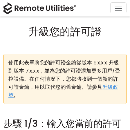
解決方案
產品
下載
購買
支援
關於
導覽
金融與銀行
Windows
線上購買
支援中心
聯繫我們
升級您的許可證
安全性
製造與零售
macOS
許可證助手
文檔
新聞稿
螢幕截圖
醫療保健
Linux
升級您的許可證
知識庫
寫評論
使用此表單將您的許可證金鑰從版本 6.x.x.x 升級
版本說明
教育與政府
iOS/Android
到版本 7.x.x.x，並為您的許可證添加更多用戶/受
控設備。在任何情況下，您都將收到一個新的許
連接模式
資訊技術
可證金鑰，用以取代您的舊金鑰。請參見
升級政
無人值守訪問
策
。
活動目錄支援
步驟 1/3：輸入您當前的許可
MSI 配置