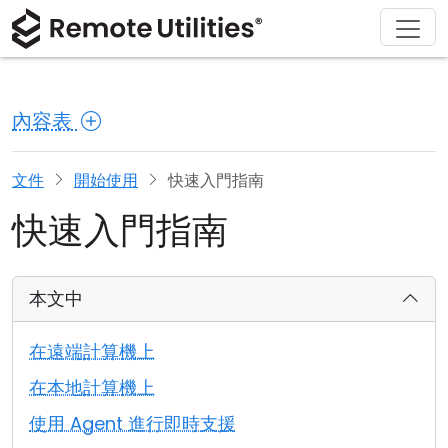
解決方案
產品
下載
購買
支援
關於
導覽
金融與銀行
Windows
線上購買
支援中心
聯繫我們
內容表
安全性
製造與零售
macOS
許可證助手
文檔
新聞稿
螢幕截圖
醫療保健
Linux
升級您的許可證
知識庫
寫評論
文件
開始使用
快速入門指南
快速入門指南
版本說明
教育與政府
iOS/Android
連接模式
資訊技術
本文中
無人值守訪問
在遠端計算機上
活動目錄支援
在本地計算機上
使用 Agent 進行即時支援
MSI 配置