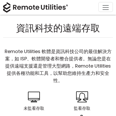
解決方案
產品
下載
購買
支援
關於
導覽
金融與銀行
Windows
線上購買
支援中心
聯繫我們
資訊科技的遠端存取
安全性
製造與零售
macOS
許可證助手
文檔
新聞稿
螢幕截圖
醫療保健
Linux
升級您的許可證
知識庫
寫評論
Remote Utilities 軟體是資訊科技公司的最佳解決方
版本說明
教育與政府
iOS/Android
案，如 ISP、軟體開發者和整合提供者。無論您是在
提供遠端支援還是管理大型網路，Remote Utilities
連接模式
資訊技術
提供各種功能和工具，以幫助您維持生產力和安全
性。
無人值守訪問
活動目錄支援
未監看存取
監看存取
MSI 配置