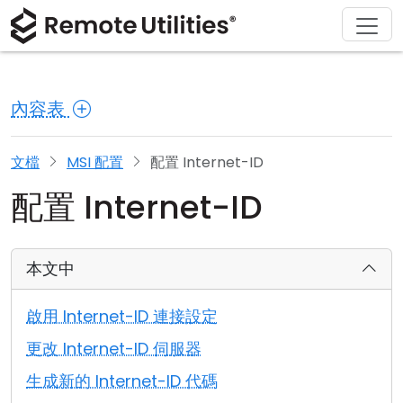
解決方案
產品
下載
購買
支援
關於
導覽
金融與銀行
Windows
線上購買
支援中心
聯繫我們
內容表
安全性
製造與零售
macOS
許可證助手
文檔
新聞稿
螢幕截圖
醫療保健
Linux
升級您的許可證
知識庫
寫評論
文檔
MSI 配置
配置 Internet-ID
配置 Internet-ID
版本說明
教育與政府
iOS/Android
連接模式
資訊技術
本文中
無人值守訪問
啟用 Internet-ID 連接設定
活動目錄支援
更改 Internet-ID 伺服器
生成新的 Internet-ID 代碼
MSI 配置