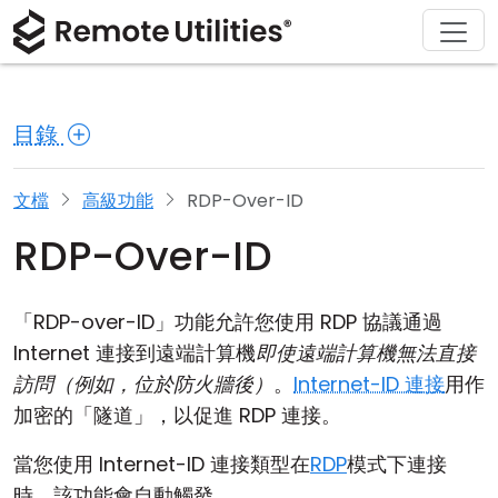
解決方案
產品
下載
購買
支援
關於
導覽
金融與銀行
Windows
線上購買
支援中心
聯繫我們
目錄
安全性
製造與零售
macOS
許可證助手
文檔
新聞稿
螢幕截圖
醫療保健
Linux
升級您的許可證
知識庫
寫評論
文檔
高級功能
RDP-Over-ID
RDP-Over-ID
版本說明
教育與政府
iOS/Android
連接模式
資訊技術
「RDP-over-ID」功能允許您使用 RDP 協議通過
Internet 連接到遠端計算機
即使遠端計算機無法直接
無人值守訪問
訪問（例如，位於防火牆後）
。
Internet-ID 連接
用作
加密的「隧道」，以促進 RDP 連接。
活動目錄支援
當您使用 Internet-ID 連接類型在
RDP
模式下連接
MSI 配置
時，該功能會自動觸發。