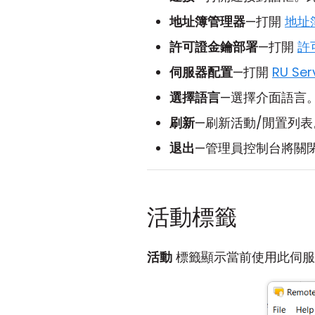
地址簿管理器
—打開
地址
許可證金鑰部署
—打開
許
伺服器配置
—打開
RU Se
選擇語言
—選擇介面語言
刷新
—刷新活動/閒置列表
退出
—管理員控制台將關閉。
活動標籤
活動
標籤顯示當前使用此伺