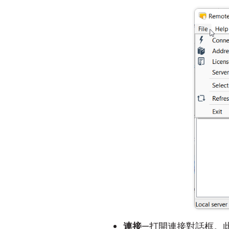
連接
—打開連接對話框。