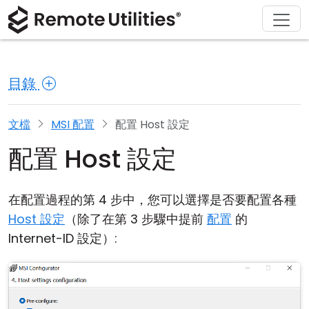
解決方案
產品
下載
購買
支援
關於
導覽
金融與銀行
Windows
線上購買
支援中心
聯繫我們
目錄
安全性
製造與零售
macOS
許可證助手
文檔
新聞稿
螢幕截圖
醫療保健
Linux
升級您的許可證
知識庫
寫評論
文檔
MSI 配置
配置 Host 設定
配置 Host 設定
版本說明
教育與政府
iOS/Android
連接模式
資訊技術
在配置過程的第 4 步中，您可以選擇是否要配置各種
Host 設定
（除了在第 3 步驟中提前
配置
的
無人值守訪問
Internet-ID 設定）:
活動目錄支援
MSI 配置