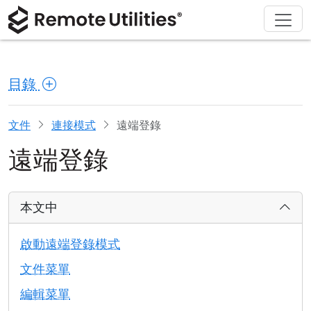
解決方案
產品
下載
購買
支援
關於
導覽
金融與銀行
Windows
線上購買
支援中心
聯繫我們
目錄
安全性
製造與零售
macOS
許可證助手
文檔
新聞稿
螢幕截圖
醫療保健
Linux
升級您的許可證
知識庫
寫評論
文件
連接模式
遠端登錄
遠端登錄
版本說明
教育與政府
iOS/Android
連接模式
資訊技術
本文中
無人值守訪問
啟動遠端登錄模式
活動目錄支援
文件菜單
編輯菜單
MSI 配置