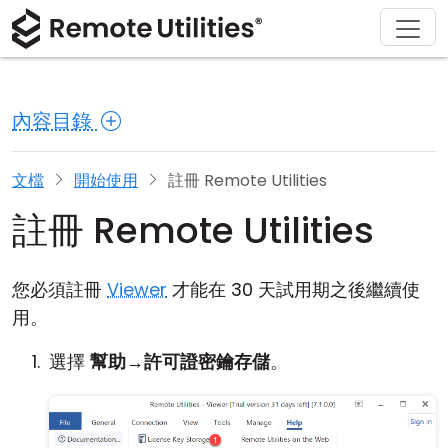
解決方案
產品
下載
購買
支援
關於
導覽
金融與銀行
Windows
線上購買
支援中心
聯繫我們
內容目錄
安全性
製造與零售
macOS
許可證助手
文檔
新聞稿
螢幕截圖
醫療保健
Linux
升級您的許可證
知識庫
寫評論
文檔
開始使用
註冊 Remote Utilities
註冊 Remote Utilities
版本說明
教育與政府
iOS/Android
連接模式
資訊技術
您必須註冊
Viewer
才能在 30 天試用期之後繼續使
用。
無人值守訪問
選擇
幫助
→
許可證密鑰存儲
。
活動目錄支援
MSI 配置