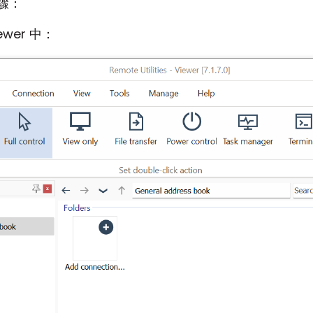
驟：
ewer 中：