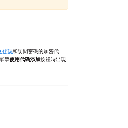
ID 代碼
和訪問密碼的加密代
單擊
使用代碼添加
按鈕時出現