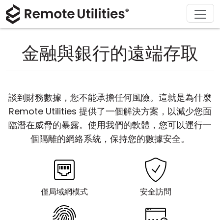
解決方案
產品
下載
購買
支援
關於
導覽
金融與銀行
Windows
線上購買
支援中心
聯繫我們
金融與銀行的遠端存取
安全性
製造與零售
macOS
許可證助手
文檔
新聞稿
螢幕截圖
醫療保健
Linux
升級您的許可證
知識庫
寫評論
談到財務數據，您不能承擔任何風險。這就是為什麼
版本說明
教育與政府
iOS/Android
Remote Utilities 提供了一個解決方案，以減少您面
臨潛在威脅的暴露。使用我們的軟體，您可以運行一
連接模式
資訊技術
個隔離的網絡系統，保持您的數據安全。
無人值守訪問
活動目錄支援
僅局域網模式
安全訪問
MSI 配置