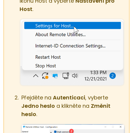
ikonu Host a vyberte
Nastavení pro
Host
.
Přejděte na
Autenticaci
, vyberte
Jedno heslo
a klikněte na
Změnit
heslo
.