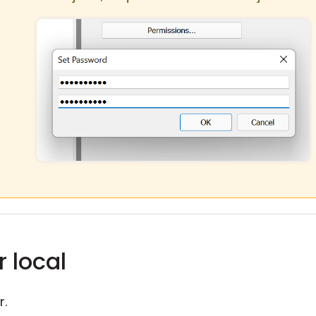
 local
r.