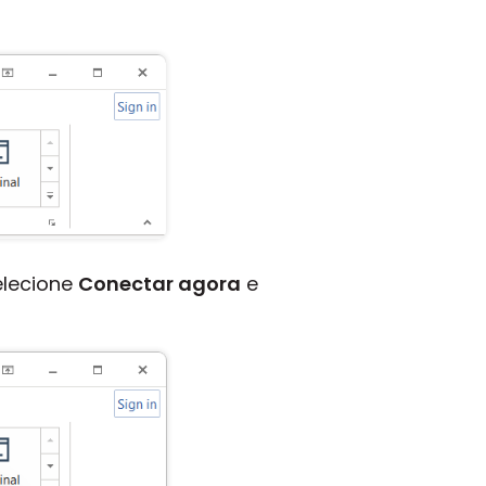
elecione
Conectar agora
e