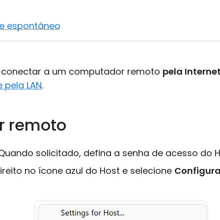
te espontâneo
e conectar a um computador remoto
pela Interne
 pela LAN
.
r remoto
 Quando solicitado, defina a senha de acesso do H
reito no ícone azul do Host e selecione
Configur