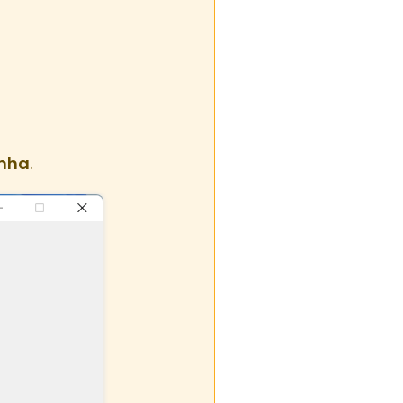
enha
.