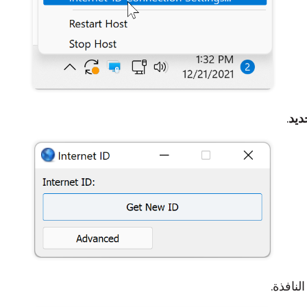
يد
.
لنافذة.