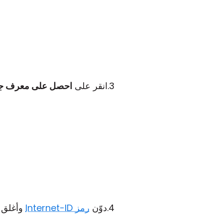
انقر على
احصل على معرف جد
دوّن
رمز Internet-ID
وأغلق ا