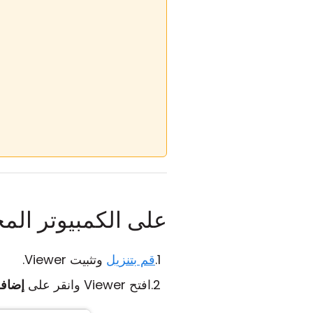
على الكمبيوتر الم
قم بتنزيل
وتثبيت Viewer.
افتح Viewer وانقر على
إضافة