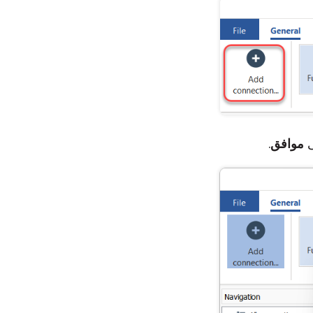
ى
موافق
.