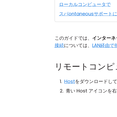
ローカルコンピュータで
スパontaneousサポートに
このガイドでは、
インターネ
接続
については、
LAN経由で
リモートコンピ
Host
をダウンロードし
青い Host アイコン