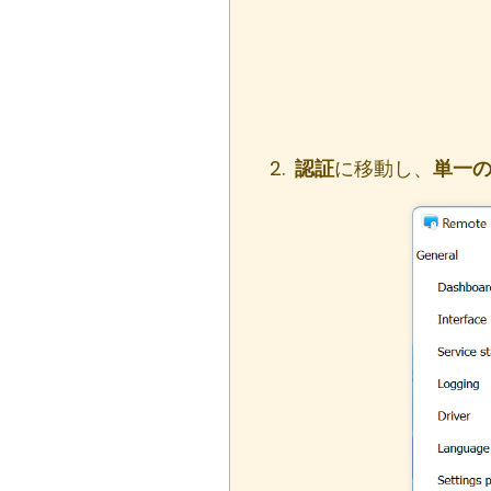
認証
に移動し、
単一