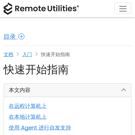
解决方案
产品
下载
购买
支持
关于
巡演
金融与银行
Windows
在线购买
支持中心
联系我们
目录
安全性
制造业与零售
macOS
许可证助手
文档
新闻发布室
截图
医疗保健
Linux
升级您的许可证
知识库
撰写评论
文档
入门
快速开始指南
快速开始指南
发行说明
教育与政府
iOS/Android
连接模式
信息技术
本文内容
无人值守访问
在远程计算机上
Active Directory 支持
在本地计算机上
使用 Agent 进行自发支持
MSI 配置