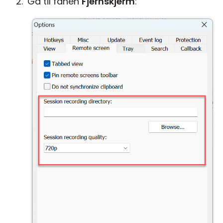
Gå til fanen
Fjernskjerm
: