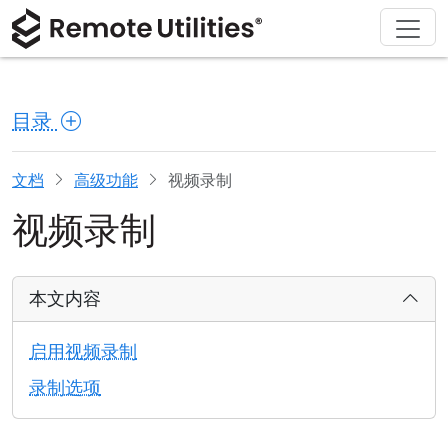
解决方案
产品
下载
购买
支持
关于
巡演
金融与银行
Windows
在线购买
支持中心
联系我们
目录
安全性
制造业与零售
macOS
许可证助手
文档
新闻发布室
截图
医疗保健
Linux
升级您的许可证
知识库
撰写评论
文档
高级功能
视频录制
视频录制
发行说明
教育与政府
iOS/Android
连接模式
信息技术
本文内容
无人值守访问
启用视频录制
Active Directory 支持
录制选项
MSI 配置