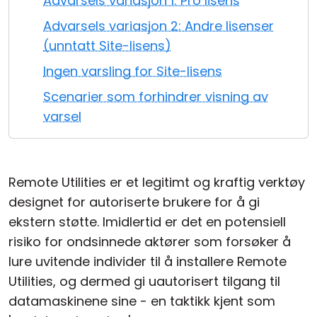
Advarsels variasjon 1: Pro lisens
Sky- og lokal installasjon
Advarsels variasjon 2: Andre lisenser
(unntatt Site-lisens)
Ingen varsling for Site-lisens
Scenarier som forhindrer visning av
varsel
Remote Utilities er et legitimt og kraftig verktøy
designet for autoriserte brukere for å gi
ekstern støtte. Imidlertid er det en potensiell
risiko for ondsinnede aktører som forsøker å
lure uvitende individer til å installere Remote
Utilities, og dermed gi uautorisert tilgang til
datamaskinene sine - en taktikk kjent som