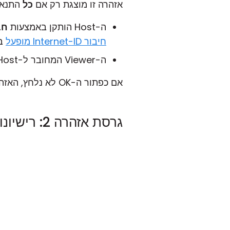
אזהרה זו מוצגת רק אם
כל
התנאי
ה-Host הותקן באמצעות
חבילת t
חיבור Internet-ID מופעל
במ
ה-Viewer המחובר ל-Host רשום עם רישוי PRO.
אם כפתור ה-OK לא נלחץ, האזהרה תעלם אוטומטית לאחר 10 דקות.
גרסת אזהרה 2: רישיונות אחרים (מלבד רישוי Site)