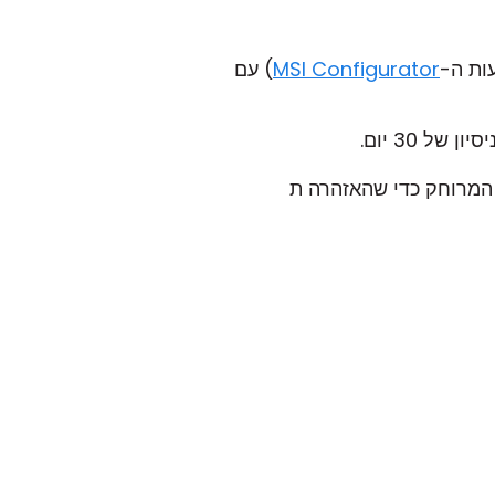
ות ה-
MSI Configurator
) עם
יב להילחץ על ידי המשתמש המרוחק כדי שהאזהרה ת