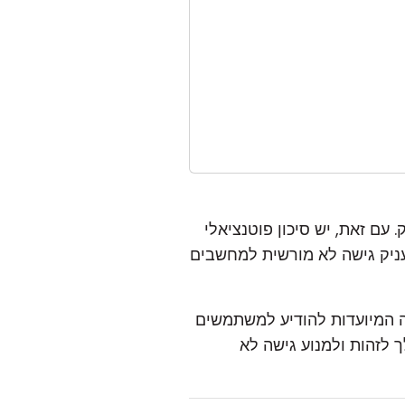
חוק. עם זאת, יש סיכון פוטנציאלי
טעות אנשים תמימים להתקין את Remote Utilities, ובכך להעניק גישה לא מורשית למחשבים
Remote Utiliti כולל שתי הודעות אזהרה המיועדות להודיע למשתמשים
 לזהות ולמנוע גישה לא