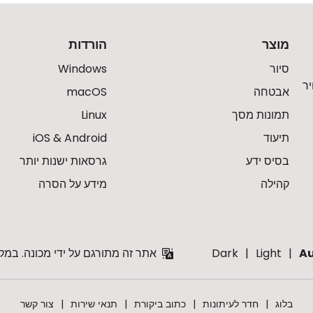
מוצר
הורדות
סיור
Windows
ר
אבטחה
macOS
תמונות מסך
Linux
תיעוד
iOS & Android
בסיס ידע
גרסאות ישנות יותר
קהילה
מידע על הסרה
A
Light
Dark
אתר זה מתורגם על ידי מכונה. במק
בלוג
חדר לעיתונות
כתוב ביקורת
תנאי שירות
צור קשר