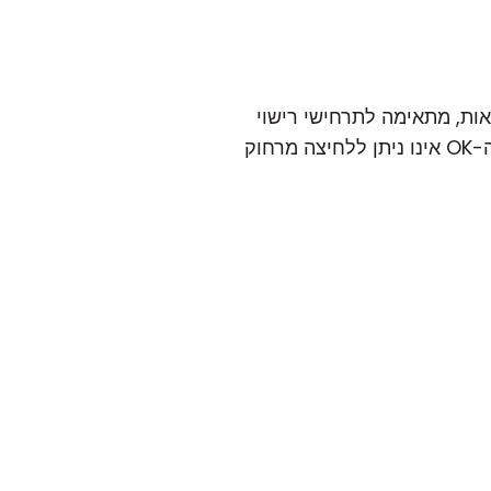
Host. אזהרה זו, זמינה בשתי גרסאות, מתאימה לתרחישי רישוי
שונים וניתן לדחות על ידי המשתמש המרוחק על ידי לחיצה על כפתור ה-OK. שים לב: כפתור ה-OK אינו ניתן ללחיצה מרחוק