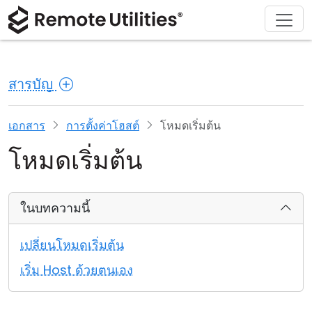
ดาวน์โหลด
ผลิตภัณฑ์
สนับสนุน
เกี่ยวกับ
โซลูชัน
ซื้อ
ทัวร์
การเงินและธนาคาร
Windows
ซื้อออนไลน์
ศูนย์สนับสนุน
ติดต่อเรา
สารบัญ
ความปลอดภัย
การผลิตและการค้าปลีก
macOS
ผู้ช่วยใบอนุญาต
เอกสารประกอบ
ห้องข่าว
ภาพหน้าจอ
การดูแลสุขภาพ
Linux
อัปเกรดใบอนุญาตของคุณ
ฐานความรู้
เขียนรีวิว
เอกสาร
การตั้งค่าโฮสต์
โหมดเริ่มต้น
โหมดเริ่มต้น
หมายเหตุประจำรุ่น
การศึกษาและรัฐบาล
iOS/Android
โหมดการเชื่อมต่อ
เทคโนโลยีสารสนเทศ
ในบทความนี้
การเข้าถึงแบบไม่ต้องดูแล
เปลี่ยนโหมดเริ่มต้น
การสนับสนุน Active Directory
เริ่ม Host ด้วยตนเอง
การกำหนดค่า MSI