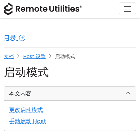
解决方案
产品
下载
购买
支持
关于
巡演
金融与银行
Windows
在线购买
支持中心
联系我们
目录
安全性
制造业与零售
macOS
许可证助手
文档
新闻发布室
截图
医疗保健
Linux
升级您的许可证
知识库
撰写评论
文档
Host 设置
启动模式
启动模式
发行说明
教育与政府
iOS/Android
连接模式
信息技术
本文内容
无人值守访问
更改启动模式
Active Directory 支持
手动启动 Host
MSI 配置