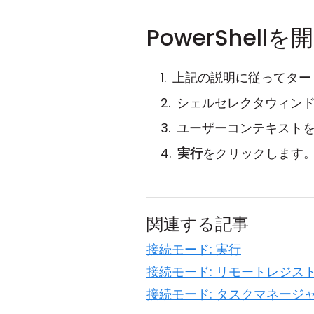
PowerShellを
上記の説明に従ってター
シェルセレクタウィン
ユーザーコンテキスト
実行
をクリックします
関連する記事
接続モード: 実行
接続モード: リモートレジス
接続モード: タスクマネージ