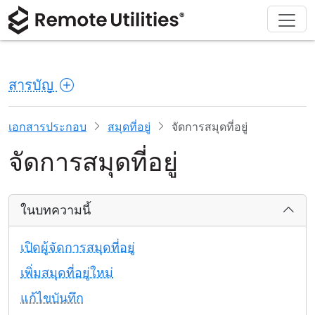
ดาวน์โหลด
ผลิตภัณฑ์
สนับสนุน
เกี่ยวกับ
โซลูชัน
ซื้อ
ทัวร์
การเงินและธนาคาร
Windows
ซื้อออนไลน์
ศูนย์สนับสนุน
ติดต่อเรา
สารบัญ
ความปลอดภัย
การผลิตและการค้าปลีก
macOS
ผู้ช่วยใบอนุญาต
เอกสารประกอบ
ห้องข่าว
ภาพหน้าจอ
การดูแลสุขภาพ
Linux
อัปเกรดใบอนุญาตของคุณ
ฐานความรู้
เขียนรีวิว
เอกสารประกอบ
สมุดที่อยู่
จัดการสมุดที่อยู่
จัดการสมุดที่อยู่
หมายเหตุประจำรุ่น
การศึกษาและรัฐบาล
iOS/Android
โหมดการเชื่อมต่อ
เทคโนโลยีสารสนเทศ
ในบทความนี้
การเข้าถึงแบบไม่ต้องดูแล
เปิดผู้จัดการสมุดที่อยู่
การสนับสนุน Active Directory
เพิ่มสมุดที่อยู่ใหม่
แก้ไขบันทึก
การกำหนดค่า MSI