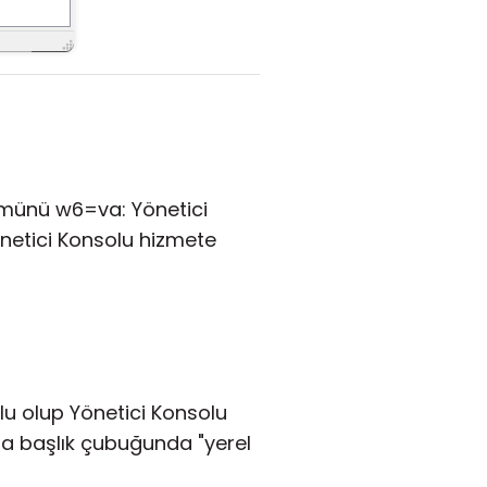
lümünü w6=va: Yönetici
önetici Konsolu hizmete
ulu olup Yönetici Konsolu
nda başlık çubuğunda "yerel