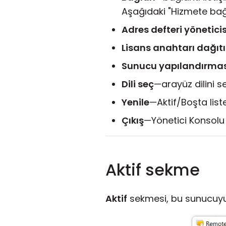
Aşağıdaki "Hizmete bağ
Adres defteri yöneticis
Lisans anahtarı dağıt
Sunucu yapılandırmas
Dili seç
—arayüz dilini se
Yenile
—Aktif/Boşta liste
Çıkış
—Yönetici Konsolu
Aktif sekme
Aktif
sekmesi, bu sunucuyu