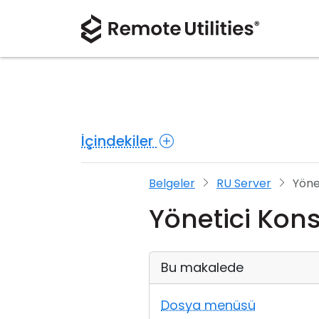
İçindekiler
Belgeler
RU Server
Yöne
Yönetici Kon
Bu makalede
Dosya menüsü