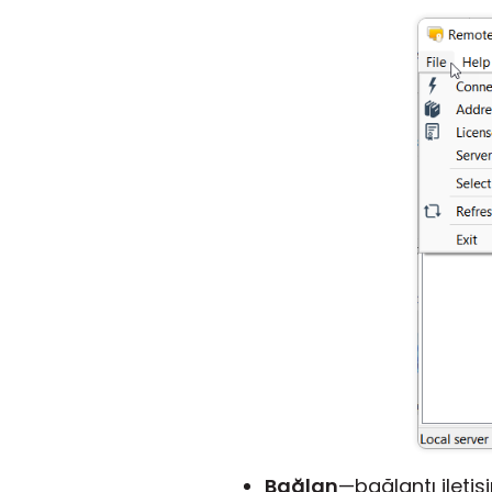
Bağlan
—bağlantı iletiş