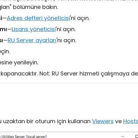
lan" bölümüne bakın.
i
—
Adres defteri yöneticisi
'ni açın.
ımı
—
Lisans yöneticisi
'ni açın.
ı
—
RU Server ayarları
'nı açın.
çin.
sine yenileyin.
 kapanacaktır. Not: RU Server hizmeti çalışmaya d
 uzaktan bir oturum için kullanan
Viewers
ve
Host