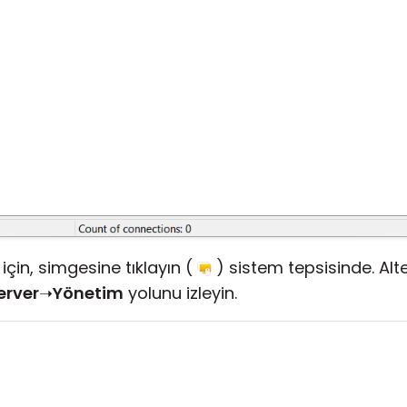
çin, simgesine tıklayın (
) sistem tepsisinde. Alt
erver
➝
Yönetim
yolunu izleyin.