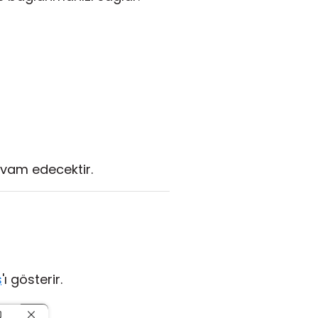
evam edecektir.
s
'ı gösterir.