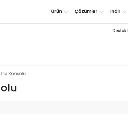
Ürün
Çözümler
İndir
Destek 
tici Konsolu
solu