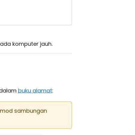
ada komputer jauh.
 dalam
buku alamat
:
on mod sambungan