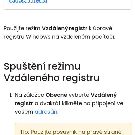
Editační menu
Cloud a on-premise
Použijte režim
Vzdálený registr
k úpravě
registru Windows na vzdáleném počítači.
Spuštění režimu
Vzdáleného registru
Na záložce
Obecné
vyberte
Vzdálený
registr
a dvakrát klikněte na připojení ve
vašem
adresáři
:
Tip: Použijte posuvník na pravé straně