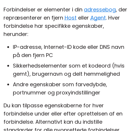
Cloud og Lokalt
Forbindelser er elementer i din
adressebog
, der
repræsenterer en fjern
Host
eller
Agent
. Hver
forbindelse har specifikke egenskaber,
herunder:
IP-adresse, Internet-ID kode eller DNS navn
på den fjern PC
Sikkerhedselementer som et kodeord (hvis
gemt), brugernavn og delt hemmelighed
Andre egenskaber som farvedybde,
portnummer og proxyindstillinger
Du kan tilpasse egenskaberne for hver
forbindelse under eller efter oprettelsen af en
forbindelse. Alternativt kan du indstille
standarder for alle nyoprettede forbindelser.