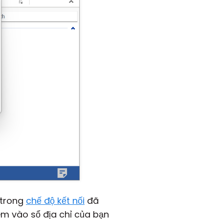
 trong
chế độ kết nối
đã
hêm vào sổ địa chỉ của bạn