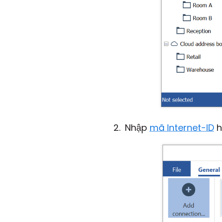
Nhập
mã Internet-ID
h