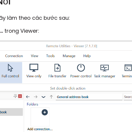
Nối
hãy làm theo các bước sau:
..
trong Viewer: