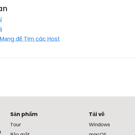
uan
ỉ
i
 Mạng để Tìm các Host
Sản phẩm
Tải về
Tour
Windows
à
Bảo mật
macOS