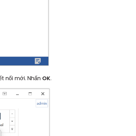
ết nối mới. Nhấn
OK
.