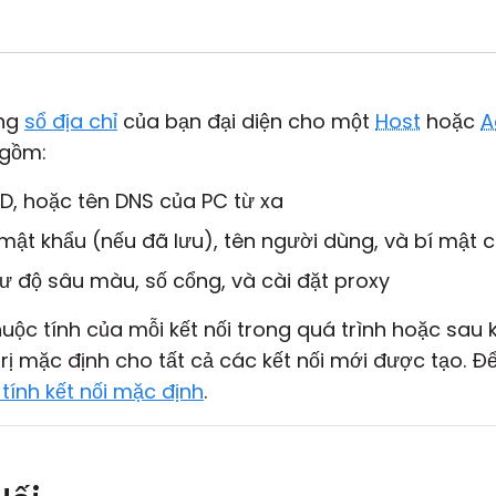
ong
sổ địa chỉ
của bạn đại diện cho một
Host
hoặc
A
 gồm:
-ID, hoặc tên DNS của PC từ xa
t khẩu (nếu đã lưu), tên người dùng, và bí mật c
ư độ sâu màu, số cổng, và cài đặt proxy
uộc tính của mỗi kết nối trong quá trình hoặc sau k
trị mặc định cho tất cả các kết nối mới được tạo. Để
tính kết nối mặc định
.