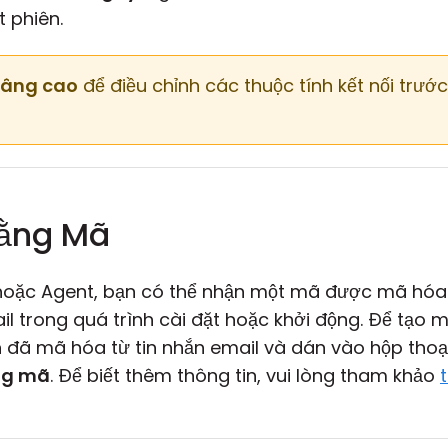
 phiên.
âng cao
để điều chỉnh các thuộc tính kết nối trước 
Bằng Mã
hoặc Agent, bạn có thể nhận một mã được mã hó
l trong quá trình cài đặt hoặc khởi động. Để tạo 
n đã mã hóa từ tin nhắn email và dán vào hộp thoạ
ng mã
. Để biết thêm thông tin, vui lòng tham khảo