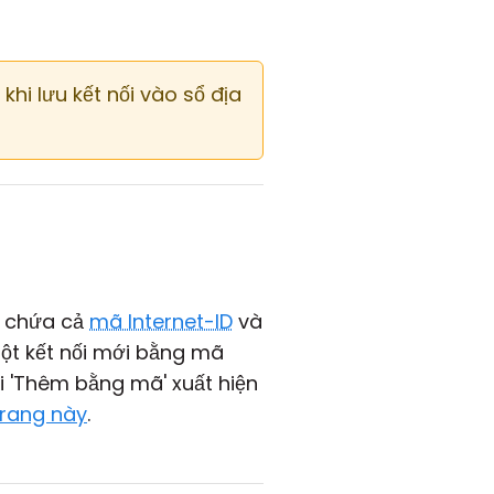
khi lưu kết nối vào sổ địa
a chứa cả
mã Internet-ID
và
một kết nối mới bằng mã
i 'Thêm bằng mã' xuất hiện
trang này
.