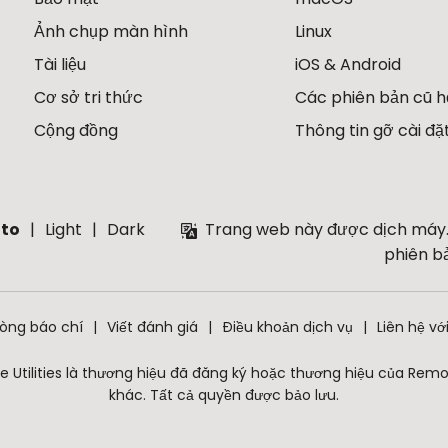
Ảnh chụp màn hình
Linux
Tài liệu
iOS & Android
Cơ sở tri thức
Các phiên bản cũ 
Cộng đồng
Thông tin gỡ cài đặ
to
Light
Dark
Trang web này được dịch máy.
phiên b
òng báo chí
Viết đánh giá
Điều khoản dịch vụ
Liên hệ vớ
 Utilities là thương hiệu đã đăng ký hoặc thương hiệu của Remote 
khác. Tất cả quyền được bảo lưu.