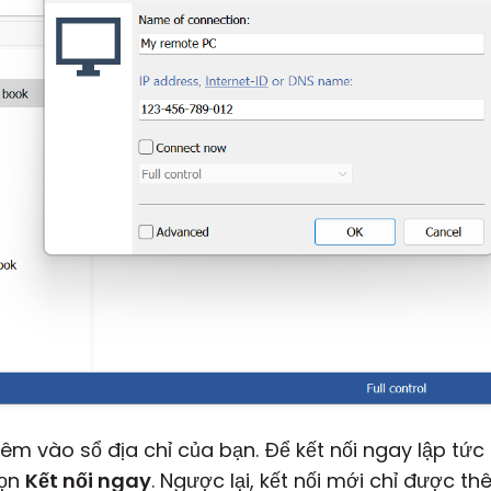
hêm vào sổ địa chỉ của bạn. Để kết nối ngay lập tức
họn
Kết nối ngay
. Ngược lại, kết nối mới chỉ được t